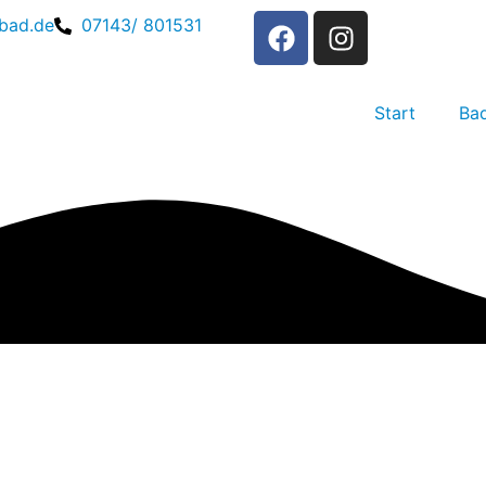
bad.de
07143/ 801531
Start
Ba